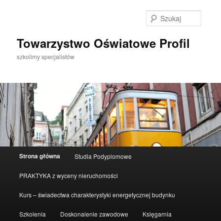
Przeskocz
do
Szukaj
tekstu
Towarzystwo Oświatowe Profil
szkolimy specjalistów
Główne
Strona główna
Studia Podyplomowe
menu
PRAKTYKA z wyceny nieruchomości
Kurs – świadectwa charakterystyki energetycznej budynku
Szkolenia
Doskonalenie zawodowe
Księgarnia